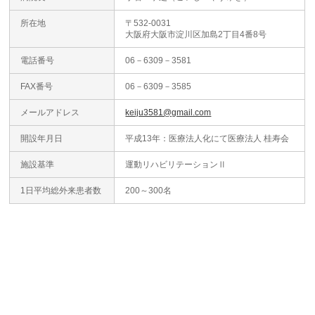
所在地
〒532-0031
大阪府大阪市淀川区加島2丁目4番8号
電話番号
06－6309－3581
FAX番号
06－6309－3585
メールアドレス
keiju3581@gmail.com
開設年月日
平成13年：医療法人化にて医療法人 桂寿会
施設基準
運動リハビリテーションⅡ
1日平均総外来患者数
200～300名