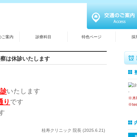
のご案内
診療科目
特色ページ
採
の診察は休診いたします
休診
いたします
-
※木
通り
です
※tes
す
桂寿クリニック 院長 (2025.6.21)