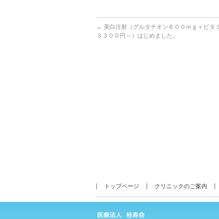
←
美白注射（グルタチオン６００ｍｇ＋ビ
３３００円～）はじめました。
トップページ
クリニックのご案内